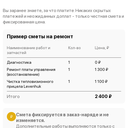
Замена ключей управления
630 р
Вы заранее знаете, за что платите. Никаких скрытых
Замена процессора CPU
платежей и неожиданных доплат - только честная смета и
3500 р
фиксированная цена.
Ремонт встроенного дальнометра и других
1800 р
устройств
Пример сметы на ремонт
Наименование работ и
Кол-во
Цена, ₽
запчастей
Диагностика
1
0 ₽
Ремонт платы управления
1
1 300 ₽
(восстановление)
Чистка тепловизионного
1
1 100 ₽
прицела Levenhuk
Итого
2 400 ₽
Смета фиксируется в заказ-наряде и не
₽
изменяется.
Дополнительные работы выполняются только с