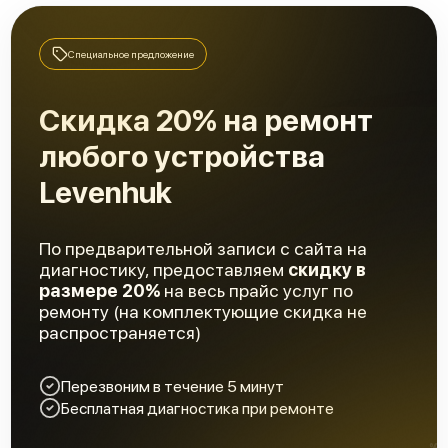
Ремонт оптики
2300 р
Ремонт датчика синхроимпульсов
2300 р
Специальное предложение
Ремонт и замена аккумулятора
1600 р
Скидка 20% на ремонт
Калибровка и настройка
1200 р
любого устройства
Перепрошивка и обновление устройства
650 р
Levenhuk
Замена матрицы
2300 р
По предварительной записи с сайта на
Замена шим контроллера
800 р
диагностику, предоставляем
скидку в
размере 20%
на весь прайс услуг по
Замена микросхемы усилителя
700 р
ремонту (на комплектующие скидка не
распространяется)
Замена микросхемы логики
500 р
Перевёрнутое изображение в видоискателе
Перезвоним в течение 5 минут
2600 р
или на видео
Бесплатная диагностика при ремонте
Видна только половина изображения в
5000 р
видоискателе и на видео